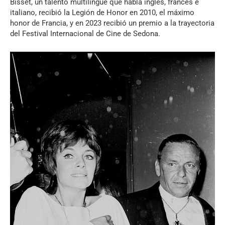
Bisset, un talento multilingüe que habla inglés, francés e
italiano, recibió la Legión de Honor en 2010, el máximo
honor de Francia, y en 2023 recibió un premio a la trayectoria
del Festival Internacional de Cine de Sedona.