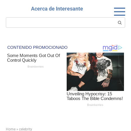
Skip
Acerca de Interesante
to
content
Search:
Home
»
celebrity