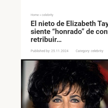
Home
»
celebrity
El nieto de Elizabeth Tay
siente “honrado” de con
retribuir…
Published by:
25.11.2024
Category:
celebrity