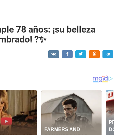
le 78 años: ¡su belleza
ombrado! ?✨