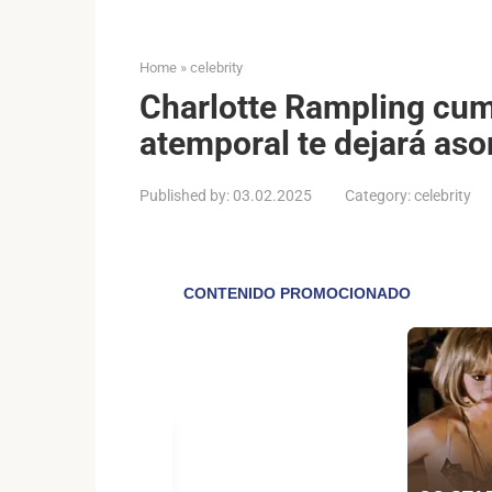
Home
»
celebrity
Charlotte Rampling cump
atemporal te dejará as
Published by:
03.02.2025
Category:
celebrity