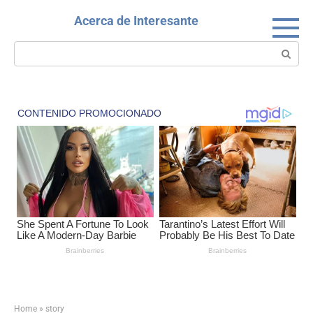
Skip
Acerca de Interesante
to
content
Search:
Home
»
story