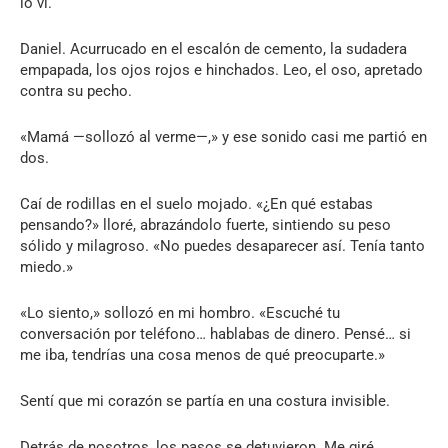
lo vi.
Daniel. Acurrucado en el escalón de cemento, la sudadera
empapada, los ojos rojos e hinchados. Leo, el oso, apretado
contra su pecho.
«Mamá —sollozó al verme—,» y ese sonido casi me partió en
dos.
Caí de rodillas en el suelo mojado. «¿En qué estabas
pensando?» lloré, abrazándolo fuerte, sintiendo su peso
sólido y milagroso. «No puedes desaparecer así. Tenía tanto
miedo.»
«Lo siento,» sollozó en mi hombro. «Escuché tu
conversación por teléfono… hablabas de dinero. Pensé… si
me iba, tendrías una cosa menos de qué preocuparte.»
Sentí que mi corazón se partía en una costura invisible.
Detrás de nosotros, los pasos se detuvieron. Me giré.