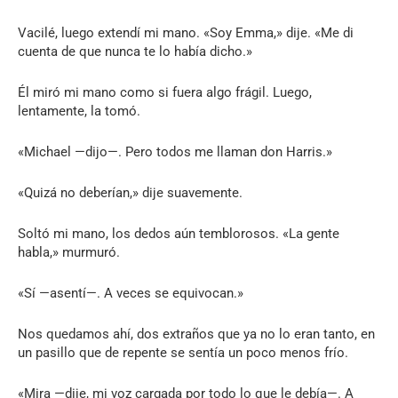
Vacilé, luego extendí mi mano. «Soy Emma,» dije. «Me di
cuenta de que nunca te lo había dicho.»
Él miró mi mano como si fuera algo frágil. Luego,
lentamente, la tomó.
«Michael —dijo—. Pero todos me llaman don Harris.»
«Quizá no deberían,» dije suavemente.
Soltó mi mano, los dedos aún temblorosos. «La gente
habla,» murmuró.
«Sí —asentí—. A veces se equivocan.»
Nos quedamos ahí, dos extraños que ya no lo eran tanto, en
un pasillo que de repente se sentía un poco menos frío.
«Mira —dije, mi voz cargada por todo lo que le debía—. A