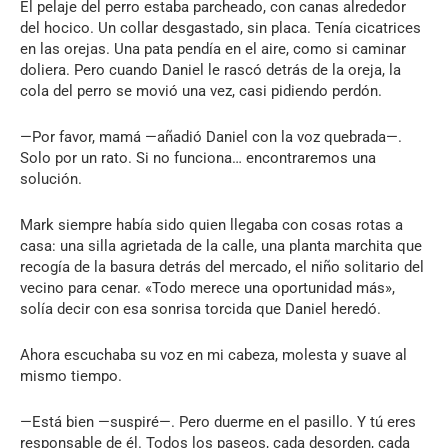
El pelaje del perro estaba parcheado, con canas alrededor
del hocico. Un collar desgastado, sin placa. Tenía cicatrices
en las orejas. Una pata pendía en el aire, como si caminar
doliera. Pero cuando Daniel le rascó detrás de la oreja, la
cola del perro se movió una vez, casi pidiendo perdón.
—Por favor, mamá —añadió Daniel con la voz quebrada—.
Solo por un rato. Si no funciona… encontraremos una
solución.
Mark siempre había sido quien llegaba con cosas rotas a
casa: una silla agrietada de la calle, una planta marchita que
recogía de la basura detrás del mercado, el niño solitario del
vecino para cenar. «Todo merece una oportunidad más»,
solía decir con esa sonrisa torcida que Daniel heredó.
Ahora escuchaba su voz en mi cabeza, molesta y suave al
mismo tiempo.
—Está bien —suspiré—. Pero duerme en el pasillo. Y tú eres
responsable de él. Todos los paseos, cada desorden, cada