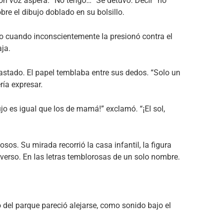
con voz áspera. “No tengo…” Se detuvo. Decir “no
bre el dibujo doblado en su bolsillo.
no cuando inconscientemente la presionó contra el
ja.
gastado. El papel temblaba entre sus dedos. “Solo un
ería expresar.
jo es igual que los de mamá!” exclamó. “¡El sol,
os. Su mirada recorrió la casa infantil, la figura
reverso. En las letras temblorosas de un solo nombre.
 del parque pareció alejarse, como sonido bajo el