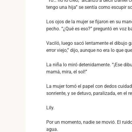
“Yo… no lo creo,” alcanzó a decir Daniel 
tengo una hija” se sentía como escupir so
Los ojos de la mujer se fijaron en su ma
pecho. “¿Qué es eso?” preguntó en voz ba
Vaciló, luego sacó lentamente el dibujo 
error viejo,” dijo, aunque no era lo que qu
La niña lo miró detenidamente. “¡Ese dibu
mamá, mira, el sol!”
La mujer tomó el papel con dedos cuidados
sonriente, y se detuvo, paralizada, en el 
Lily.
Por un momento, nadie se movió. El ruido
agua.