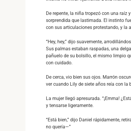
De repente, la niña tropezó con una raíz y
sorprendida que lastimada. El instinto fu
con sus articulaciones protestando, y la
“Hey, hey,” dijo suavemente, arrodillánd
Sus palmas estaban raspadas, una delgad
pañuelo de su bolsillo, el mismo limpio q
con cuidado.
De cerca, vio bien sus ojos. Marrón osc
ver cuando Lily de siete años reía con la
La mujer llegó apresurada. “¡Emma! ¿Estás
y tensarse ligeramente.
“Está bien,” dijo Daniel rápidamente, ret
no quería—”