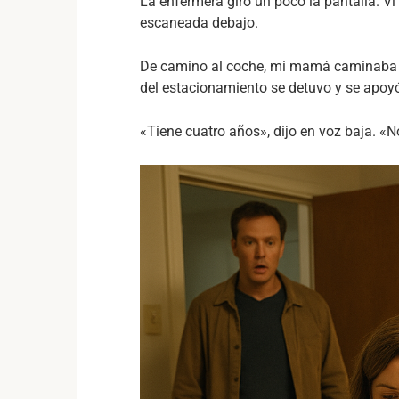
La enfermera giró un poco la pantalla. V
escaneada debajo.
De camino al coche, mi mamá caminaba c
del estacionamiento se detuvo y se apoyó 
«Tiene cuatro años», dijo en voz baja. «