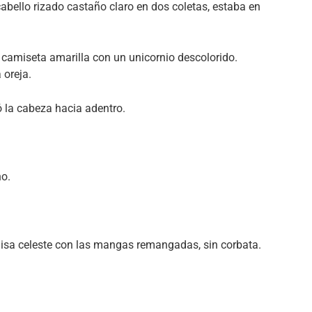
abello rizado castaño claro en dos coletas, estaba en
a camiseta amarilla con un unicornio descolorido.
 oreja.
ó la cabeza hacia adentro.
ho.
misa celeste con las mangas remangadas, sin corbata.